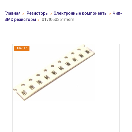
Главная
»
Резисторы
»
Электронные компоненты
»
Чип-
SMD резисторы
»
01vt060351mom
134817